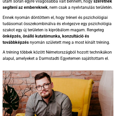
utam során egyre világosabbá vált bennem, hogy
szeretnék
segíteni az embereknek
, nem csak a nyelvtanulás területén.
Ennek nyomán döntöttem el, hogy tréneri és pszichológiai
tudásomat összekombinálva és elvégezve egy pszichológia
szakot egy új területen is kipróbálom magam. Rengeteg
önképzés, önálló kutatómunka, konzultáció és
továbbképzés
nyomán született meg a most kínált tréning.
A tréning többek között Németországból hozott technikákon
alapul, amelyeket a Darmstadti Egyetemen sajátítottam el.