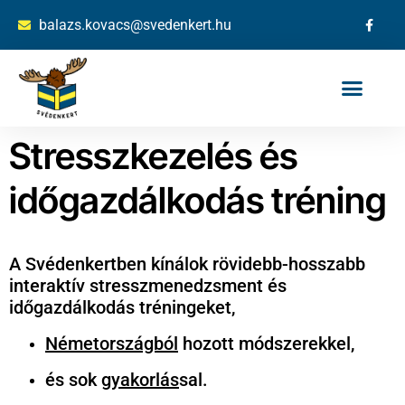
balazs.kovacs@svedenkert.hu
Stresszkezelés és
időgazdálkodás tréning
A Svédenkertben kínálok rövidebb-hosszabb
interaktív stresszmenedzsment és
időgazdálkodás tréningeket,
Németországból
hozott módszerekkel,
és sok
gyakorlás
sal.