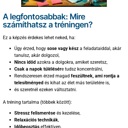
A legfontosabbak: Mire
számíthatsz a tréningen?
Ez a képzés érdekes lehet neked, ha:
Úgy érzed, hogy
sose vagy kész
a feladataiddal, akár
tanulsz, akár dolgozol,
Nincs időd
azokra a dolgokra, amiket szeretsz,
Csak a napok túlélésér
e tudsz koncentrálni,
Rendszeresen érzed magad
feszültnek, ami rontja a
telesítményed
és kihat az élet más területére is,
és szeretnél ezeken változtatni.
A tréning tartalma (többek között):
Stressz felismerése
és kezelése,
Relaxációs technikák
,
Időbeosztás
effektíven,