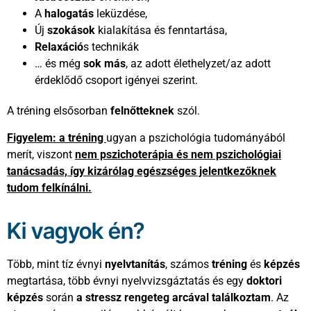
A
halogatás
leküzdése,
Új
szokások
kialakítása és fenntartása,
Relaxáció
s technikák
… és még
sok más
, az adott élethelyzet/az adott
érdeklődő csoport igényei szerint.
A tréning elsősorban
felnőtteknek
szól.
Figyelem: a tréning
ugyan a pszichológia tudományából
merít, viszont
nem pszichoterápia és nem pszichológiai
tanácsadás, így kizárólag egészséges jelentkezőknek
tudom felkínálni.
Ki vagyok én?
Több, mint tíz évnyi
nyelvtanítás
, számos
tréning
és
képzés
megtartása, több évnyi nyelvvizsgáztatás és egy
doktori
képzés
során
a stressz rengeteg arcával találkoztam
. Az