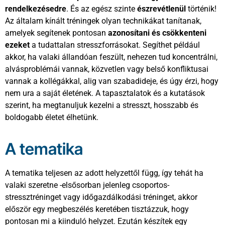
rendelkezésedre
. És az egész szinte
észrevétlenül
történik!
Az általam kínált tréningek olyan technikákat tanítanak,
amelyek segítenek pontosan
azonosítani és csökkenteni
ezeket
a tudattalan stresszforrásokat. Segíthet például
akkor, ha valaki állandóan feszült, nehezen tud koncentrálni,
alvásproblémái vannak, közvetlen vagy belső konfliktusai
vannak a kollégákkal, alig van szabadideje, és úgy érzi, hogy
nem ura a saját életének. A tapasztalatok és a kutatások
szerint, ha megtanuljuk kezelni a stresszt, hosszabb és
boldogabb életet élhetünk.
A tematika
A tematika teljesen az adott helyzettől függ, így tehát ha
valaki szeretne -elsősorban jelenleg csoportos-
stressztréninget vagy időgazdálkodási tréninget, akkor
először egy megbeszélés keretében tisztázzuk, hogy
pontosan mi a kiinduló helyzet. Ezután készítek egy