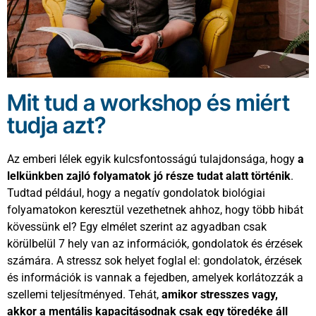
Mit tud a workshop és miért
tudja azt?
Az emberi lélek egyik kulcsfontosságú tulajdonsága, hogy
a
lelkünkben zajló folyamatok jó része tudat alatt történik
.
Tudtad például, hogy a negatív gondolatok biológiai
folyamatokon keresztül vezethetnek ahhoz, hogy több hibát
kövessünk el? Egy elmélet szerint az agyadban csak
körülbelül 7 hely van az információk, gondolatok és érzések
számára. A stressz sok helyet foglal el: gondolatok, érzések
és információk is vannak a fejedben, amelyek korlátozzák a
szellemi teljesítményed. Tehát,
amikor stresszes vagy,
akkor a mentális kapacitásodnak csak egy töredéke áll